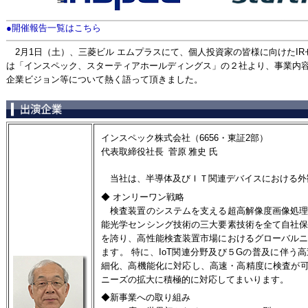
●開催報告一覧はこちら
2月1日（土）、三菱ビル エムプラスにて、個人投資家の皆様に向けたI
は「インスペック、スターティアホールディングス」の２社より、事業内
企業ビジョン等について熱く語って頂きました。
インスペック株式会社（6656・東証2部）
代表取締役社長 菅原 雅史 氏
当社は、半導体及びＩＴ関連デバイスにおける外
◆ オンリーワン戦略
検査装置のシステムを支える超高解像度画像処理
能光学センシング技術の三大要素技術を全て自社
を誇り、高性能検査装置市場におけるグローバル
ます。 特に、IoT関連分野及び５Gの普及に伴う
細化、高機能化に対応し、高速・高精度に検査が可
ニーズの拡大に積極的に対応してまいります。
◆新事業への取り組み