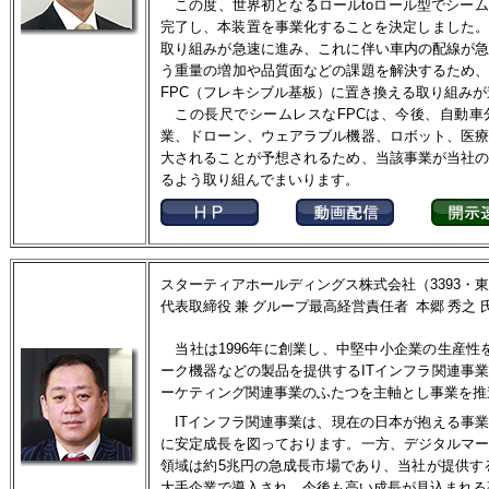
この度、世界初となるロールtoロール型でシー
完了し、本装置を事業化することを決定しました。 
取り組みが急速に進み、これに伴い車内の配線が
う重量の増加や品質面などの課題を解決するため
FPC（フレキシブル基板）に置き換える取り組み
この長尺でシームレスなFPCは、今後、自動車
業、ドローン、ウェアラブル機器、ロボット、医
大されることが予想されるため、当該事業が当社
るよう取り組んでまいります。
スターティアホールディングス株式会社（3393・東
代表取締役 兼 グループ最高経営責任者 本郷 秀之 
当社は1996年に創業し、中堅中小企業の生産性
ーク機器などの製品を提供するITインフラ関連事
ーケティング関連事業のふたつを主軸とし事業を推
ITインフラ関連事業は、現在の日本が抱える事
に安定成長を図っております。一方、デジタルマ
領域は約5兆円の急成長市場であり、当社が提供す
大手企業で導入され、今後も高い成長が見込まれる