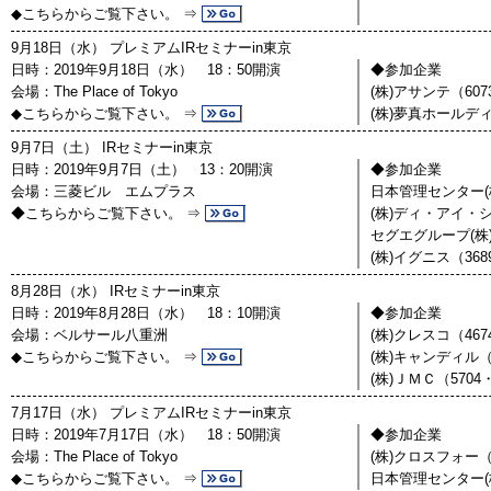
◆こちらからご覧下さい。 ⇒
9月18日（水） プレミアムIRセミナーin東京
日時：2019年9月18日（水） 18：50開演
◆参加企業
会場：The Place of Tokyo
(株)アサンテ（60
◆こちらからご覧下さい。 ⇒
(株)夢真ホールディ
9月7日（土） IRセミナーin東京
日時：2019年9月7日（土） 13：20開演
◆参加企業
会場：三菱ビル エムプラス
日本管理センター(株
◆こちらからご覧下さい。 ⇒
(株)ディ・アイ・シ
セグエグループ(株)
(株)イグニス（36
8月28日（水） IRセミナーin東京
日時：2019年8月28日（水） 18：10開演
◆参加企業
会場：ベルサール八重洲
(株)クレスコ（46
◆こちらからご覧下さい。 ⇒
(株)キャンディル
(株)ＪＭＣ（570
7月17日（水） プレミアムIRセミナーin東京
日時：2019年7月17日（水） 18：50開演
◆参加企業
会場：The Place of Tokyo
(株)クロスフォー（
◆こちらからご覧下さい。 ⇒
日本管理センター(株