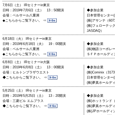
7月6日（土） IRセミナーin東京
日時：2019年7月6日（土） 13：50開演
◆参加企業
会場：ベルサール八重洲
日本管理センター(株
◆こちらからご覧下さい。 ⇒
(株)アサンテ（60
(株)フェローテッ
JASDAQ）
6月18日（火） IRセミナーin東京
日時：2019年6月18日（火） 19：00開演
◆参加企業
会場：ベルサール八重洲
(株)物語コーポレー
◆こちらからご覧下さい。 ⇒
ＳＦＰホールディン
6月8日（土） IRセミナーin大阪
日時：2019年6月8日（土） 13：00開演
◆参加企業
会場：ヒルトンプラザウエスト
(株)Cominix（3
◆こちらからご覧下さい。 ⇒
日本管理センター(株
(株)夢真ホールディ
5月25日（土） IRセミナーin東京
日時：2019年5月25日（土） 13：20開演
◆参加企業
会場：三菱ビル エムプラス
(株)ホットランド（
◆こちらからご覧下さい。 ⇒
(株)夢真ホールディ
(株)JPホールディ